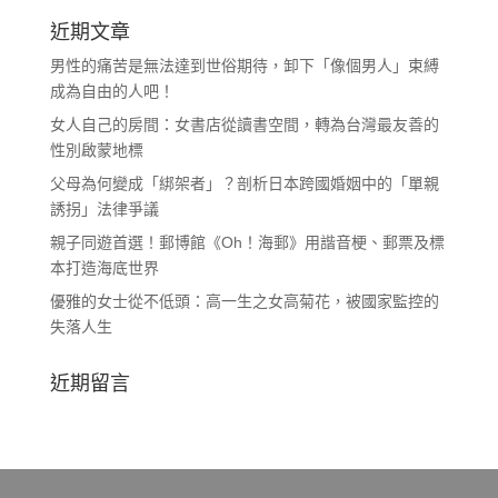
近期文章
男性的痛苦是無法達到世俗期待，卸下「像個男人」束縛
成為自由的人吧！
女人自己的房間：女書店從讀書空間，轉為台灣最友善的
性別啟蒙地標
父母為何變成「綁架者」？剖析日本跨國婚姻中的「單親
誘拐」法律爭議
親子同遊首選！郵博館《Oh！海郵》用諧音梗、郵票及標
本打造海底世界
優雅的女士從不低頭：高一生之女高菊花，被國家監控的
失落人生
近期留言