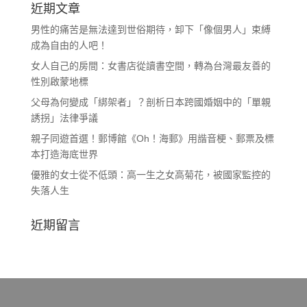
近期文章
男性的痛苦是無法達到世俗期待，卸下「像個男人」束縛
成為自由的人吧！
女人自己的房間：女書店從讀書空間，轉為台灣最友善的
性別啟蒙地標
父母為何變成「綁架者」？剖析日本跨國婚姻中的「單親
誘拐」法律爭議
親子同遊首選！郵博館《Oh！海郵》用諧音梗、郵票及標
本打造海底世界
優雅的女士從不低頭：高一生之女高菊花，被國家監控的
失落人生
近期留言