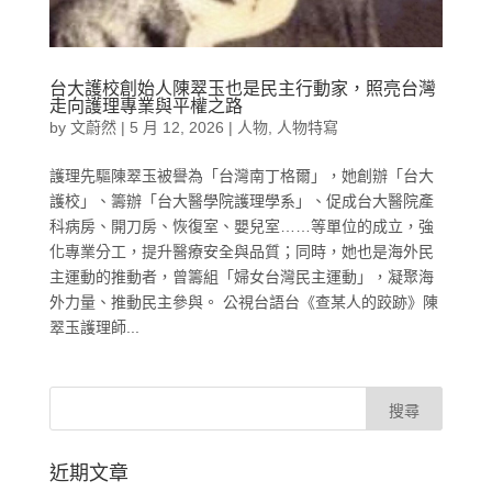
台大護校創始人陳翠玉也是民主行動家，照亮台灣
走向護理專業與平權之路
by
文蔚然
|
5 月 12, 2026
|
人物
,
人物特寫
護理先驅陳翠玉被譽為「台灣南丁格爾」，她創辦「台大
護校」、籌辦「台大醫學院護理學系」、促成台大醫院產
科病房、開刀房、恢復室、嬰兒室……等單位的成立，強
化專業分工，提升醫療安全與品質；同時，她也是海外民
主運動的推動者，曾籌組「婦女台灣民主運動」，凝聚海
外力量、推動民主參與。 公視台語台《查某人的跤跡》陳
翠玉護理師...
近期文章