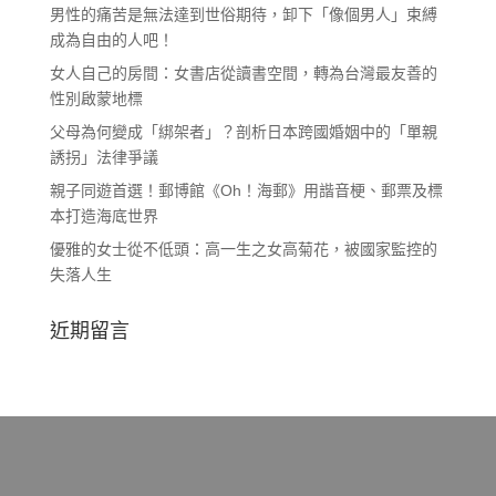
男性的痛苦是無法達到世俗期待，卸下「像個男人」束縛
成為自由的人吧！
女人自己的房間：女書店從讀書空間，轉為台灣最友善的
性別啟蒙地標
父母為何變成「綁架者」？剖析日本跨國婚姻中的「單親
誘拐」法律爭議
親子同遊首選！郵博館《Oh！海郵》用諧音梗、郵票及標
本打造海底世界
優雅的女士從不低頭：高一生之女高菊花，被國家監控的
失落人生
近期留言