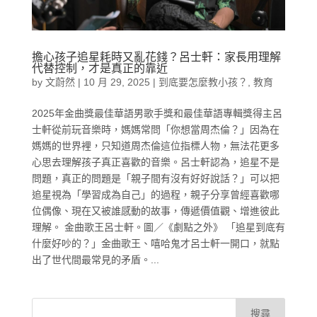
擔心孩子追星耗時又亂花錢？呂士軒：家長用理解
代替控制，才是真正的靠近
by
文蔚然
|
10 月 29, 2025
|
到底要怎麼教小孩？
,
教育
2025年金曲獎最佳華語男歌手獎和最佳華語專輯獎得主呂
士軒從前玩音樂時，媽媽常問「你想當周杰倫？」因為在
媽媽的世界裡，只知道周杰倫這位指標人物，無法花更多
心思去理解孩子真正喜歡的音樂。呂士軒認為，追星不是
問題，真正的問題是「親子間有沒有好好說話？」可以把
追星視為「學習成為自己」的過程，親子分享曾經喜歡哪
位偶像、現在又被誰感動的故事，傳遞價值觀、增進彼此
理解。 金曲歌王呂士軒。圖／《劇點之外》 「追星到底有
什麼好吵的？」金曲歌王、嘻哈鬼才呂士軒一開口，就點
出了世代間最常見的矛盾。...