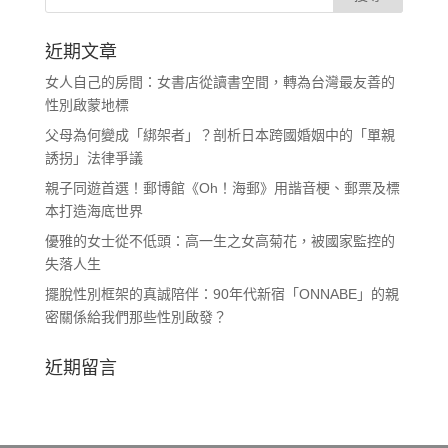
近期文章
女人自己的房間：女書店從讀書空間，轉為台灣最友善的
性別啟蒙地標
父母為何變成「綁架者」？剖析日本跨國婚姻中的「單親
誘拐」法律爭議
親子同遊首選！郵博館《Oh！海郵》用諧音梗、郵票及標
本打造海底世界
優雅的女士從不低頭：高一生之女高菊花，被國家監控的
失落人生
擺脫性別框架的真誠陪伴：90年代新宿「ONNABE」的親
密關係給我們那些性別啟發？
近期留言