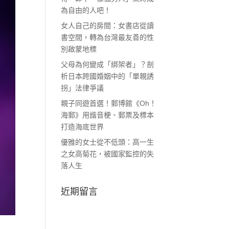
為自由的人吧！
女人自己的房間：女書店從讀
書空間，轉為台灣最友善的性
別啟蒙地標
父母為何變成「綁架者」？剖
析日本跨國婚姻中的「單親誘
拐」法律爭議
親子同遊首選！郵博館《Oh！
海郵》用諧音梗、郵票及標本
打造海底世界
優雅的女士從不低頭：高一生
之女高菊花，被國家監控的失
落人生
近期留言