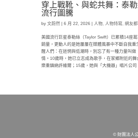
穿上戰靴、與蛇共舞：泰勒
流行圖騰
by
文蔚然
|
6 月 22, 2026
|
人物
,
人物特寫
,
網友都
美國流行巨星泰勒絲（Taylor Swift）已累
銷量，更動人的是她屢屢在媒體風暴中不斷自我重生
醒人們：在迷惘與低潮時，別忘了有一種力量叫做
情。10歲時，她已立志成為歌手，在家鄉附近的舞
樂重鎮納許維爾；15歲，她與「大機器」唱片公司（Bi
© 財團法人公