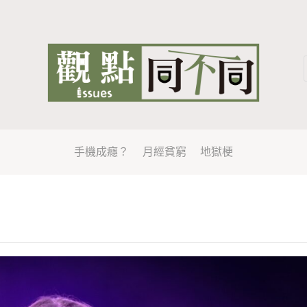
手機成癮？
月經貧窮
地獄梗