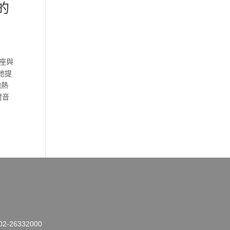
的
獎座與
她提
抱熱
村音
26332000