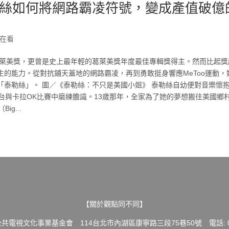
絲如何將網路霸凌符號，變成產值破億
在看
積14座葛萊美獎，更曾是史上最年輕的葛萊美獎年度最佳專輯獎得主。然而比起
的能力。從對抗鋪天蓋地的網路霸凌，再到勇敢挺身響應MeToo運動，
「泰勒絲」。 圖／《泰勒絲：不只是美國小姐》 泰勒絲自幼便對音樂懷
台與卡拉OK比賽中磨練膽識。13歲那年，全家為了她的夢想搬往美國鄉
g...
【關於觀點同不同】
共電視文化事業基金會 114台北市內湖區康寧路三段75巷50號 電話: 02-