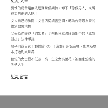
近期文章
男性的痛苦是無法達到世俗期待，卸下「像個男人」束縛
成為自由的人吧！
女人自己的房間：女書店從讀書空間，轉為台灣最友善的
性別啟蒙地標
父母為何變成「綁架者」？剖析日本跨國婚姻中的「單親
誘拐」法律爭議
親子同遊首選！郵博館《Oh！海郵》用諧音梗、郵票及標
本打造海底世界
優雅的女士從不低頭：高一生之女高菊花，被國家監控的
失落人生
近期留言