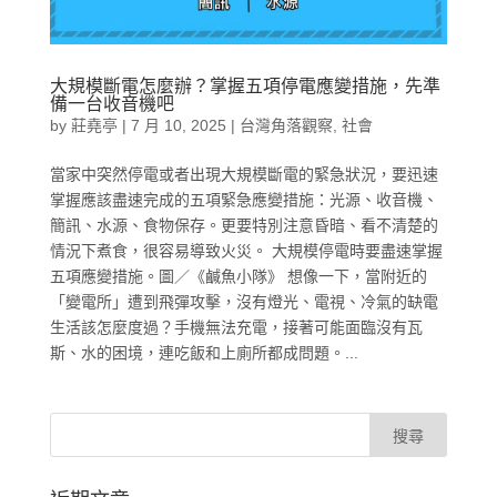
大規模斷電怎麼辦？掌握五項停電應變措施，先準
備一台收音機吧
by
莊堯亭
|
7 月 10, 2025
|
台灣角落觀察
,
社會
當家中突然停電或者出現大規模斷電的緊急狀況，要迅速
掌握應該盡速完成的五項緊急應變措施：光源、收音機、
簡訊、水源、食物保存。更要特別注意昏暗、看不清楚的
情況下煮食，很容易導致火災。 大規模停電時要盡速掌握
五項應變措施。圖／《鹹魚小隊》 想像一下，當附近的
「變電所」遭到飛彈攻擊，沒有燈光、電視、冷氣的缺電
生活該怎麼度過？手機無法充電，接著可能面臨沒有瓦
斯、水的困境，連吃飯和上廁所都成問題。...