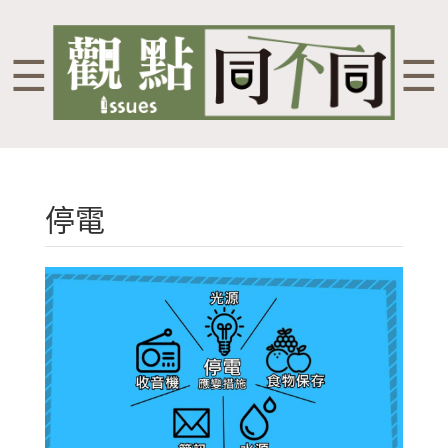
☰
☰
停電