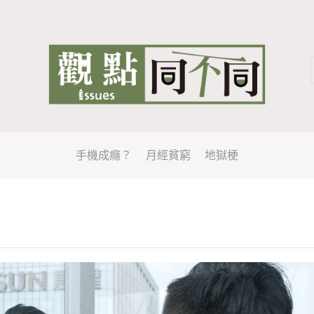
手機成癮？
月經貧窮
地獄梗