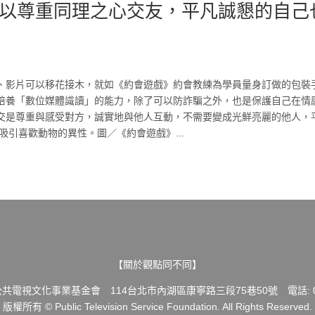
以尊重同理之心交友，平凡誠懇的自己
、影片可以移花接木，就如《約會遊戲》約會教練為學員量身訂做的包裝
培養「數位媒體識讀」的能力，除了可以防詐騙之外，也是保護自己在情
交是尊重與感受對方，誠實地與他人互動，不需要變成光鮮亮麗的他人，
吸引喜歡動物的異性。圖／《約會遊戲》...
【關於觀點同不同】
共電視文化事業基金會 114台北市內湖區康寧路三段75巷50號 電話: 02-
版權所有 © Public Television Service Foundation. All Rights Reserved.