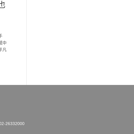
也
手
感中
平凡
26332000